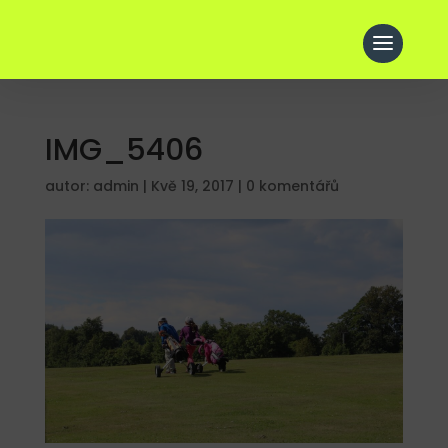
IMG_5406
autor:
admin
|
Kvě 19, 2017
|
0 komentářů