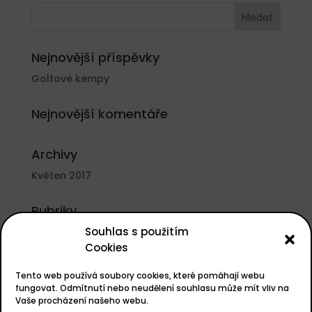
Nejnovější příspěvky
Golfové kempy
Nejnovější komentáře
Archivy
Květen 2017
Rubriky
Souhlas s použitím
Nezařazené
Cookies
Základní informace
Tento web používá soubory cookies, které pomáhají webu
Přihlásit se
fungovat. Odmítnutí nebo neudělení souhlasu může mít vliv na
Vaše procházení našeho webu.
Zdroj kanálů (příspěvky)