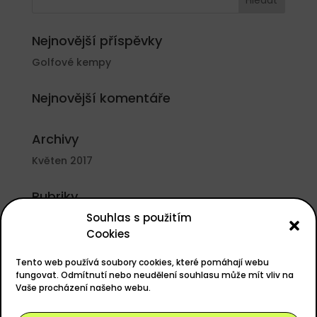
Nejnovější příspěvky
Golfové kempy
Nejnovější komentáře
Archivy
Květen 2017
Rubriky
Souhlas s použitím
Nezařazené
Cookies
Základní informace
Tento web používá soubory cookies, které pomáhají webu
Přihlásit se
fungovat. Odmítnutí nebo neudělení souhlasu může mít vliv na
Vaše procházení našeho webu.
Zdroj kanálů (příspěvky)