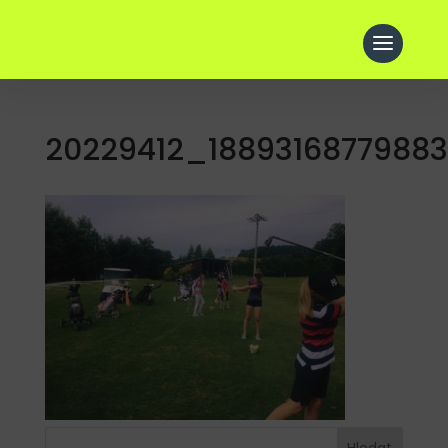
20229412_1889316877988