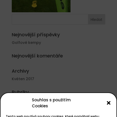
Nejnovější příspěvky
Golfové kempy
Nejnovější komentáře
Archivy
Květen 2017
Rubriky
Souhlas s použitím
Nezařazené
Cookies
Základní informace
Tento web používá soubory cookies, které pomáhají webu