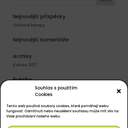
Nejnovější příspěvky
Golfové kempy
Nejnovější komentáře
Archivy
Květen 2017
Rubriky
Souhlas s použitím
Nezařazené
Cookies
Základní informace
Tento web používá soubory cookies, které pomáhají webu
Přihlásit se
fungovat. Odmítnutí nebo neudělení souhlasu může mít vliv na
Vaše procházení našeho webu.
Zdroj kanálů (příspěvky)