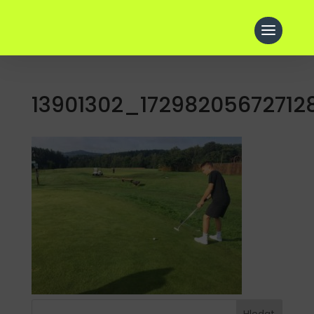
13901302_1729820567271