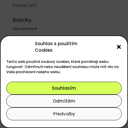
Květen 2017
Rubriky
Nezařazené
Základní informace
Souhlas s použitím
Cookies
Přihlásit se
Zdroj kanálů (příspěvky)
Tento web používá soubory cookies, které pomáhají webu
fungovat. Odmítnutí nebo neudělení souhlasu může mít vliv na
Kanál komentářů
Vaše procházení našeho webu.
Česká lokalizace
Souhlasím
Odmítám
Powered by
easyGOLF
, Design
ANERI s.r.o.
Předvolby