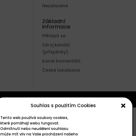
Nezařazené
Základní
informace
Přihlásit se
Zdroj kanálů
(příspěvky)
Kanál komentářů
Česká lokalizace
Souhlas s použitím Cookies
Tento web používá soubory cookies,
které pomáhají webu fungovat.
Odmítnutí nebo neudělení souhlasu
může mít vliv na Vaše procházení našeho