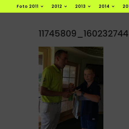
Foto 2011
2012
2013
2014
20
11745809_16023274