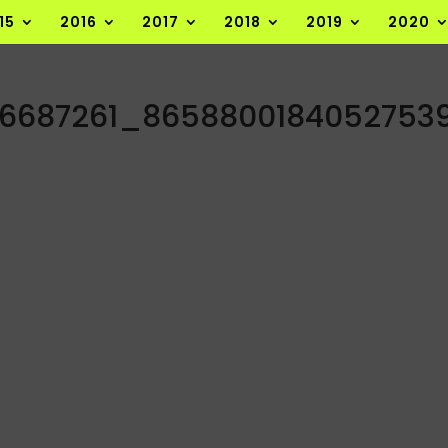
15
2016
2017
2018
2019
2020
46687261_8658800184052753