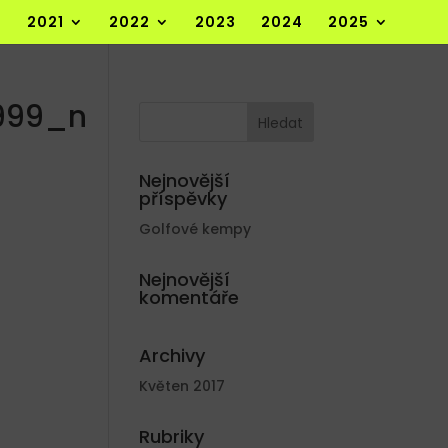
2021
2022
2023
2024
2025
999_n
Nejnovější
příspěvky
Golfové kempy
Nejnovější
komentáře
Archivy
Květen 2017
Rubriky