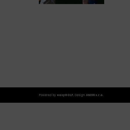
Powered by
easyGOLF
, Design
ANERI s.r.o.