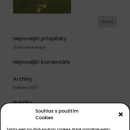
Nejnovější příspěvky
Golfové kempy
Nejnovější komentáře
Archivy
Květen 2017
Rubriky
Souhlas s použitím
Nezařazené
Cookies
Základní informace
Tento web používá soubory cookies, které pomáhají webu