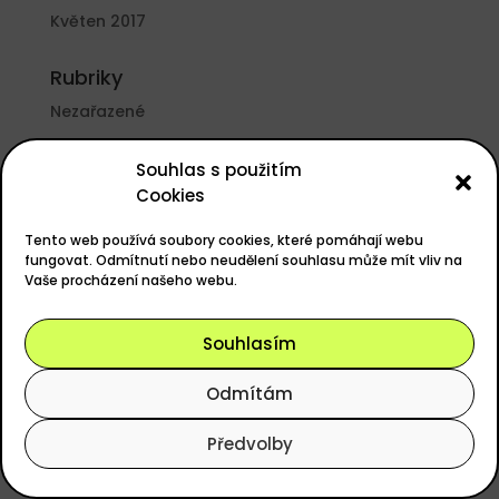
Květen 2017
Rubriky
Nezařazené
Základní informace
Souhlas s použitím
Cookies
Přihlásit se
Zdroj kanálů (příspěvky)
Tento web používá soubory cookies, které pomáhají webu
fungovat. Odmítnutí nebo neudělení souhlasu může mít vliv na
Kanál komentářů
Vaše procházení našeho webu.
Česká lokalizace
Souhlasím
Odmítám
Powered by
easyGOLF
, Design
ANERI s.r.o.
Předvolby