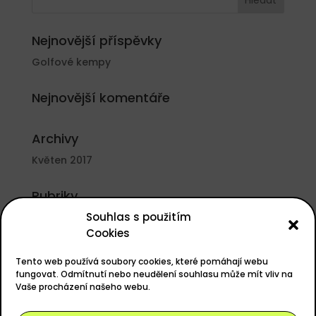
Nejnovější příspěvky
Golfové kempy
Nejnovější komentáře
Archivy
Květen 2017
Rubriky
Souhlas s použitím
Nezařazené
Cookies
Základní informace
Tento web používá soubory cookies, které pomáhají webu
Přihlásit se
fungovat. Odmítnutí nebo neudělení souhlasu může mít vliv na
Vaše procházení našeho webu.
Zdroj kanálů (příspěvky)