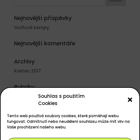
Nejnovější příspěvky
Golfové kempy
Nejnovější komentáře
Archivy
Květen 2017
Rubriky
Souhlas s použitím
Nezařazené
Cookies
Základní informace
Tento web používá soubory cookies, které pomáhají webu
Přihlásit se
fungovat. Odmítnutí nebo neudělení souhlasu může mít vliv na
Vaše procházení našeho webu.
Zdroj kanálů (příspěvky)