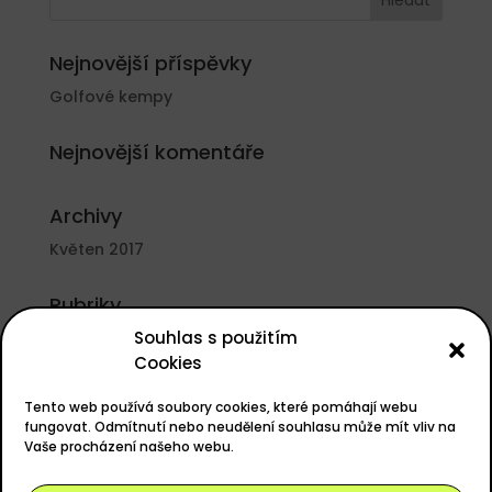
Nejnovější příspěvky
Golfové kempy
Nejnovější komentáře
Archivy
Květen 2017
Rubriky
Souhlas s použitím
Nezařazené
Cookies
Základní informace
Tento web používá soubory cookies, které pomáhají webu
Přihlásit se
fungovat. Odmítnutí nebo neudělení souhlasu může mít vliv na
Vaše procházení našeho webu.
Zdroj kanálů (příspěvky)