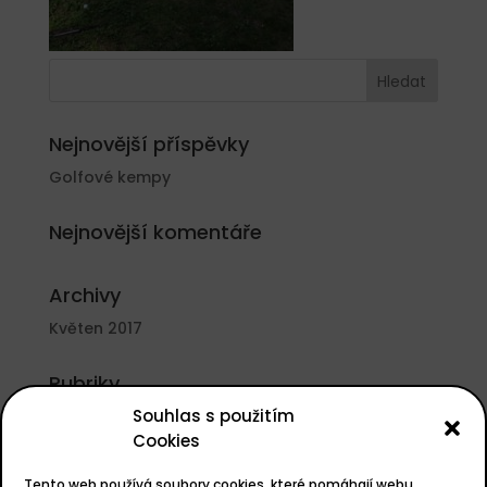
Nejnovější příspěvky
Golfové kempy
Nejnovější komentáře
Archivy
Květen 2017
Rubriky
Souhlas s použitím
Nezařazené
Cookies
Základní informace
Tento web používá soubory cookies, které pomáhají webu