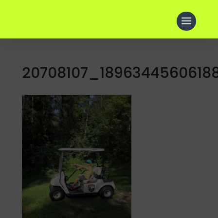
20708107_1896344560618