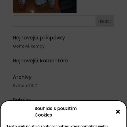
Nejnovější příspěvky
Golfové kempy
Nejnovější komentáře
Archivy
Květen 2017
Rubriky
Souhlas s použitím
Nezařazené
Cookies
Základní informace
Tento web používá soubory cookies, které pomáhají webu