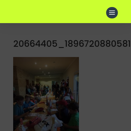
20664405_1896720880581