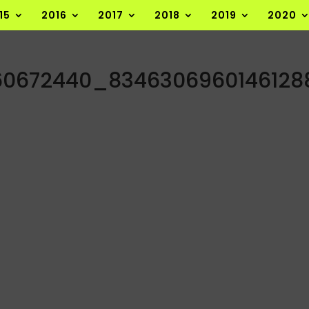
15
2016
2017
2018
2019
2020
60672440_834630696014612