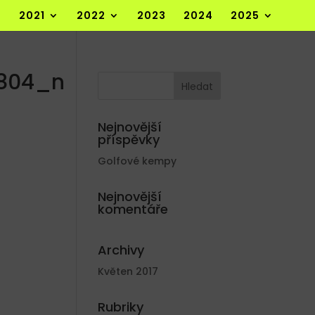
2021
2022
2023
2024
2025
8804_n
Nejnovější
příspěvky
Golfové kempy
Nejnovější
komentáře
Archivy
Květen 2017
Rubriky