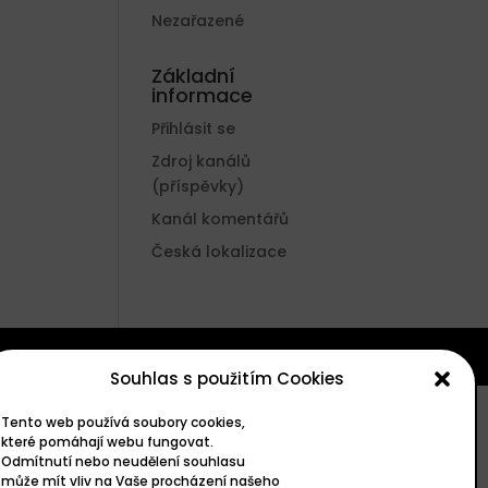
Nezařazené
Základní
informace
Přihlásit se
Zdroj kanálů
(příspěvky)
Kanál komentářů
Česká lokalizace
Souhlas s použitím Cookies
Tento web používá soubory cookies,
které pomáhají webu fungovat.
Odmítnutí nebo neudělení souhlasu
může mít vliv na Vaše procházení našeho