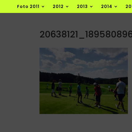
Foto 2011
2012
2013
2014
20
20638121_18958089