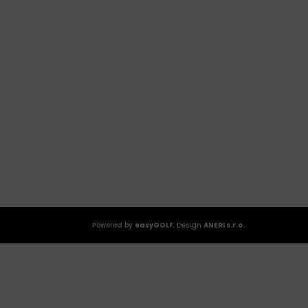
Powered by
easyGOLF
, Design
ANERI s.r.o.