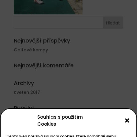
Nejnovější příspěvky
Golfové kempy
Nejnovější komentáře
Archivy
Květen 2017
Rubriky
Souhlas s použitím
Nezařazené
Cookies
Základní informace
Tento web používá soubory cookies, které pomáhají webu