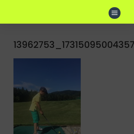
13962753_1731509500435