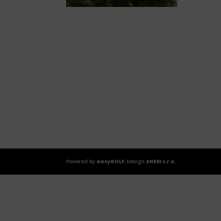
Powered by
easyGOLF
, Design
ANERI s.r.o.