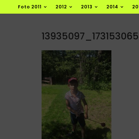
Foto 2011
2012
2013
2014
20
13935097_17315306