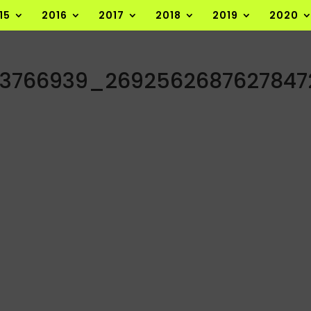
15
2016
2017
2018
2019
2020
53766939_269256268762784