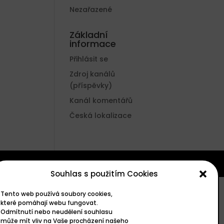
Nezařazené
Základní
informace
Přihlásit se
Zdroj kanálů
(příspěvky)
Kanál komentářů
Česká lokalizace
Souhlas s použitím Cookies
Tento web používá soubory cookies,
které pomáhají webu fungovat.
Odmítnutí nebo neudělení souhlasu
může mít vliv na Vaše procházení našeho