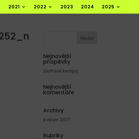
2021
2022
2023
2024
2025
7252_n
Nejnovější
příspěvky
Golfové kempy
Nejnovější
komentáře
Archivy
Květen 2017
Rubriky