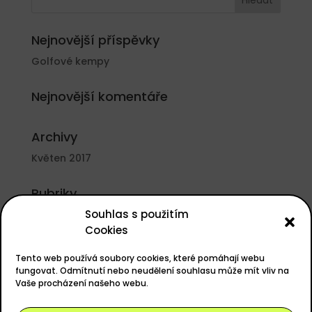
Nejnovější příspěvky
Golfové kempy
Nejnovější komentáře
Archivy
Květen 2017
Rubriky
Souhlas s použitím
Nezařazené
Cookies
Základní informace
Tento web používá soubory cookies, které pomáhají webu
Přihlásit se
fungovat. Odmítnutí nebo neudělení souhlasu může mít vliv na
Vaše procházení našeho webu.
Zdroj kanálů (příspěvky)