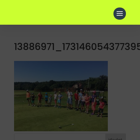
13886971_1731460543773