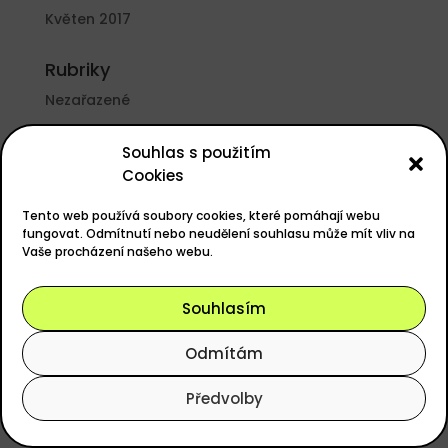
Květen 2017
Rubriky
Nezařazené
Základní informace
Souhlas s použitím
Cookies
Přihlásit se
Zdroj kanálů (příspěvky)
Tento web používá soubory cookies, které pomáhají webu
fungovat. Odmítnutí nebo neudělení souhlasu může mít vliv na
Kanál komentářů
Vaše procházení našeho webu.
Česká lokalizace
Souhlasím
Odmítám
Powered by
easyGOLF
, Design
ANERI s.r.o.
Předvolby