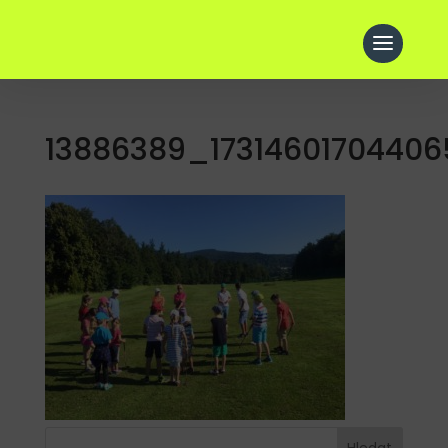
13886389_1731460170440