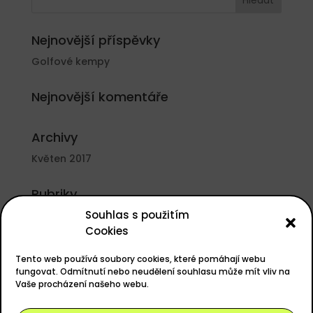
Nejnovější příspěvky
Golfové kempy
Nejnovější komentáře
Archivy
Květen 2017
Rubriky
Souhlas s použitím
Nezařazené
Cookies
Základní informace
Tento web používá soubory cookies, které pomáhají webu
Přihlásit se
fungovat. Odmítnutí nebo neudělení souhlasu může mít vliv na
Vaše procházení našeho webu.
Zdroj kanálů (příspěvky)