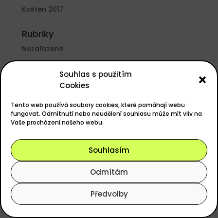
Květen 2017
Rubriky
Nezařazené
Základní informace
Souhlas s použitím
Cookies
Přihlásit se
Zdroj kanálů (příspěvky)
Tento web používá soubory cookies, které pomáhají webu
fungovat. Odmítnutí nebo neudělení souhlasu může mít vliv na
Kanál komentářů
Vaše procházení našeho webu.
Česká lokalizace
Souhlasím
Odmítám
Powered by
easyGOLF
, Design
ANERI s.r.o.
Předvolby