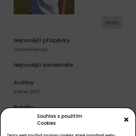
Nejnovější příspěvky
Golfové kempy
Nejnovější komentáře
Archivy
Květen 2017
Rubriky
Souhlas s použitím
Nezařazené
Cookies
Základní informace
Tento web používá soubory cookies, které pomáhají webu