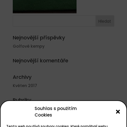
Nejnovější příspěvky
Golfové kempy
Nejnovější komentáře
Archivy
Květen 2017
Rubriky
Souhlas s použitím
Nezařazené
Cookies
Základní informace
Tento web používá soubory cookies, které pomáhají webu