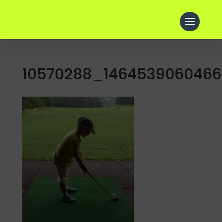
10570288_1464539060466