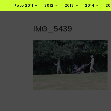
Foto 2011
2012
2013
2014
20
IMG_5439