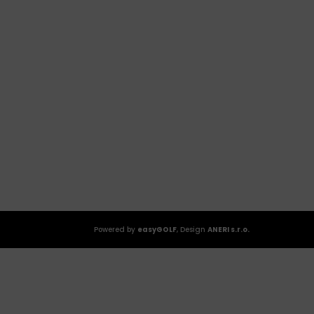
Powered by
easyGOLF
, Design
ANERI s.r.o.