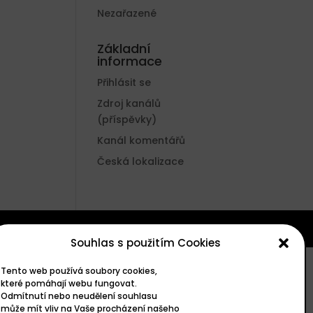
Nezařazené
Základní
informace
Přihlásit se
Zdroj kanálů
(příspěvky)
Kanál komentářů
Česká lokalizace
Souhlas s použitím Cookies
Tento web používá soubory cookies,
které pomáhají webu fungovat.
Odmítnutí nebo neudělení souhlasu
může mít vliv na Vaše procházení našeho