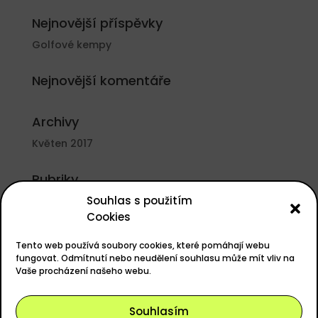
Nejnovější příspěvky
Golfové kempy
Nejnovější komentáře
Archivy
Květen 2017
Rubriky
Souhlas s použitím
Nezařazené
Cookies
Základní informace
Tento web používá soubory cookies, které pomáhají webu
Přihlásit se
fungovat. Odmítnutí nebo neudělení souhlasu může mít vliv na
Vaše procházení našeho webu.
Zdroj kanálů (příspěvky)
Kanál komentářů
Souhlasím