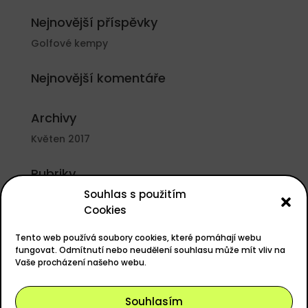
Nejnovější příspěvky
Golfové kempy
Nejnovější komentáře
Archivy
Květen 2017
Rubriky
Souhlas s použitím
Nezařazené
Cookies
Základní informace
Tento web používá soubory cookies, které pomáhají webu
Přihlásit se
fungovat. Odmítnutí nebo neudělení souhlasu může mít vliv na
Vaše procházení našeho webu.
Zdroj kanálů (příspěvky)
Kanál komentářů
Souhlasím