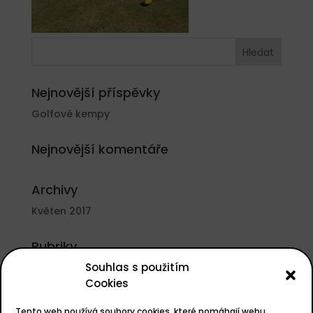
Nejnovější příspěvky
Golfové kempy
Nejnovější komentáře
Archivy
Květen 2017
Rubriky
Souhlas s použitím
Nezařazené
Cookies
Základní informace
Tento web používá soubory cookies, které pomáhají webu