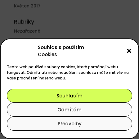
Květen 2017
Rubriky
Nezařazené
Základní informace
Souhlas s použitím
Cookies
Přihlásit se
Zdroj kanálů (příspěvky)
Tento web používá soubory cookies, které pomáhají webu
fungovat. Odmítnutí nebo neudělení souhlasu může mít vliv na
Kanál komentářů
Vaše procházení našeho webu.
Česká lokalizace
Souhlasím
Odmítám
Powered by
easyGOLF
, Design
ANERI s.r.o.
Předvolby