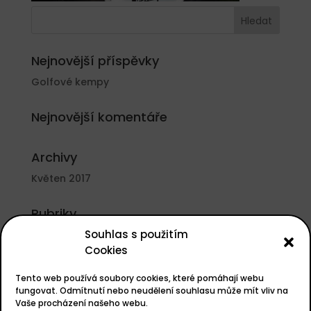
Nejnovější příspěvky
Golfové kempy
Nejnovější komentáře
Archivy
Květen 2017
Rubriky
Souhlas s použitím
Nezařazené
Cookies
Základní informace
Tento web používá soubory cookies, které pomáhají webu
Přihlásit se
fungovat. Odmítnutí nebo neudělení souhlasu může mít vliv na
Vaše procházení našeho webu.