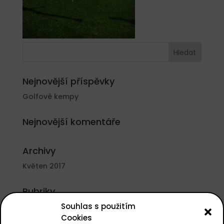
Nejnovější příspěvky
Golfové kempy
Nejnovější komentáře
Archivy
Květen 2017
Rubriky
Souhlas s použitím
Nezařazené
Cookies