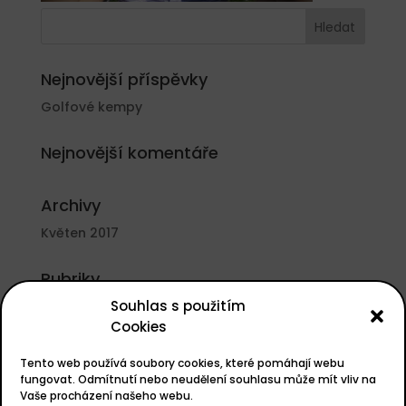
Nejnovější příspěvky
Golfové kempy
Nejnovější komentáře
Archivy
Květen 2017
Rubriky
Souhlas s použitím
Nezařazené
Cookies
Základní informace
Tento web používá soubory cookies, které pomáhají webu
Přihlásit se
fungovat. Odmítnutí nebo neudělení souhlasu může mít vliv na
Vaše procházení našeho webu.