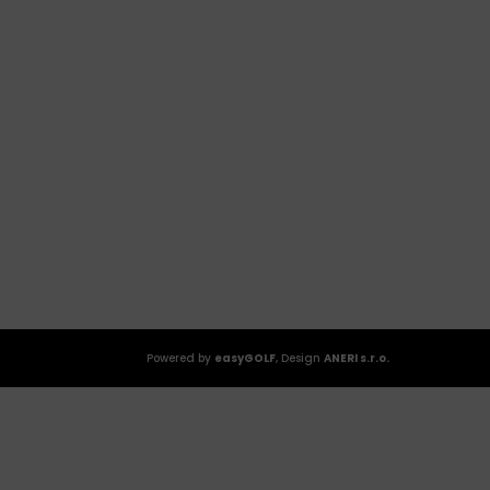
Powered by
easyGOLF
, Design
ANERI s.r.o.