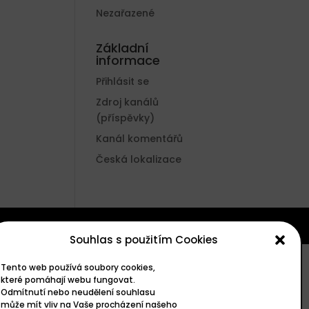
Nezařazené
Základní
informace
Přihlásit se
Zdroj kanálů
(příspěvky)
Kanál komentářů
Česká lokalizace
Souhlas s použitím Cookies
Tento web používá soubory cookies,
které pomáhají webu fungovat.
Odmítnutí nebo neudělení souhlasu
může mít vliv na Vaše procházení našeho