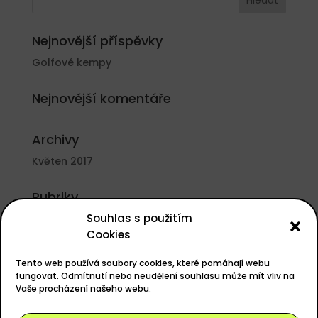
Nejnovější příspěvky
Golfové kempy
Nejnovější komentáře
Archivy
Květen 2017
Rubriky
Souhlas s použitím
Nezařazené
Cookies
Základní informace
Tento web používá soubory cookies, které pomáhají webu
Přihlásit se
fungovat. Odmítnutí nebo neudělení souhlasu může mít vliv na
Vaše procházení našeho webu.
Zdroj kanálů (příspěvky)