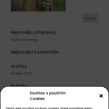
Nejnovější příspěvky
Golfové kempy
Nejnovější komentáře
Archivy
Květen 2017
Rubriky
Souhlas s použitím
Nezařazené
Cookies
Základní informace
Tento web používá soubory cookies, které pomáhají webu