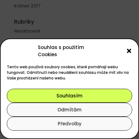
Květen 2017
Rubriky
Nezařazené
Základní informace
Souhlas s použitím
Cookies
Přihlásit se
Zdroj kanálů (příspěvky)
Tento web používá soubory cookies, které pomáhají webu
fungovat. Odmítnutí nebo neudělení souhlasu může mít vliv na
Kanál komentářů
Vaše procházení našeho webu.
Česká lokalizace
Souhlasím
Odmítám
Powered by
easyGOLF
, Design
ANERI s.r.o.
Předvolby