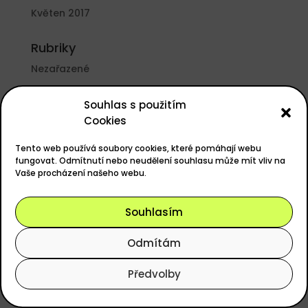
Květen 2017
Rubriky
Nezařazené
Základní informace
Souhlas s použitím
Cookies
Přihlásit se
Zdroj kanálů (příspěvky)
Tento web používá soubory cookies, které pomáhají webu
fungovat. Odmítnutí nebo neudělení souhlasu může mít vliv na
Kanál komentářů
Vaše procházení našeho webu.
Česká lokalizace
Souhlasím
Odmítám
Powered by
easyGOLF
, Design
ANERI s.r.o.
Předvolby