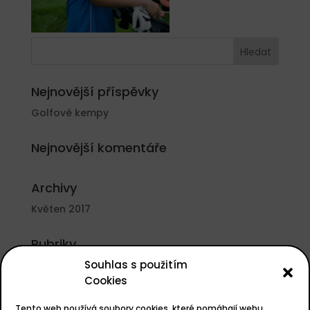
Nejnovější příspěvky
Golfové kempy
Nejnovější komentáře
Archivy
Květen 2017
Rubriky
Souhlas s použitím
Nezařazené
Cookies
Základní informace
Tento web používá soubory cookies, které pomáhají webu