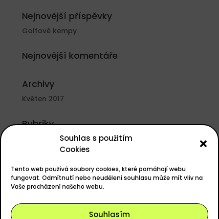
Nejnovější příspěvky
Golfové kempy
Nejnovější komentáře
Archivy
Květen 2017
Rubriky
Souhlas s použitím
Nezařazené
Cookies
Základní informace
Tento web používá soubory cookies, které pomáhají webu
Přihlásit se
fungovat. Odmítnutí nebo neudělení souhlasu může mít vliv na
Vaše procházení našeho webu.
Zdroj kanálů (příspěvky)
Kanál komentářů
Souhlasím