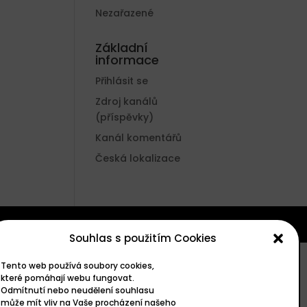
Nezařazené
Základní
informace
Přihlásit se
Zdroj kanálů
(příspěvky)
Kanál komentářů
Česká lokalizace
Souhlas s použitím Cookies
Tento web používá soubory cookies,
které pomáhají webu fungovat.
Odmítnutí nebo neudělení souhlasu
může mít vliv na Vaše procházení našeho