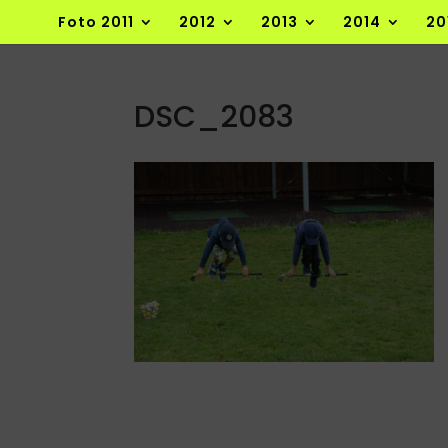
Foto 2011
2012
2013
2014
20
DSC_2083