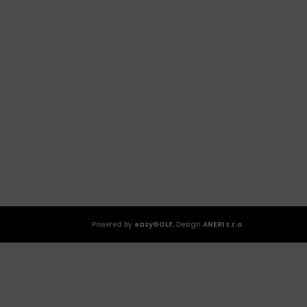
Powered by
easyGOLF
, Design
ANERI s.r.o.