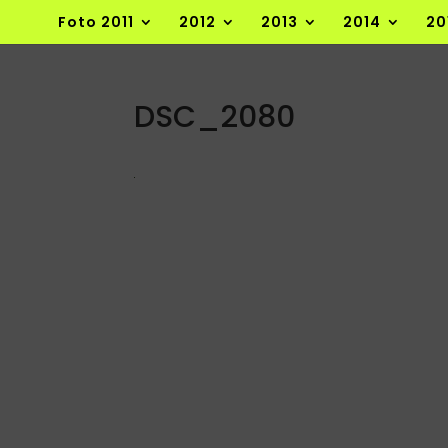
Foto 2011
2012
2013
2014
20
DSC_2080