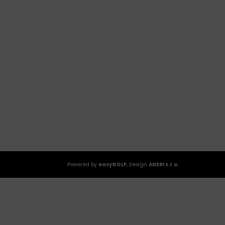
Powered by
easyGOLF
, Design
ANERI s.r.o.