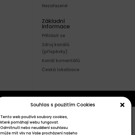
Nezařazené
Základní
informace
Přihlásit se
Zdroj kanálů
(příspěvky)
Kanál komentářů
Česká lokalizace
Souhlas s použitím Cookies
Tento web používá soubory cookies,
které pomáhají webu fungovat.
Odmítnutí nebo neudělení souhlasu
může mít vliv na Vaše procházení našeho