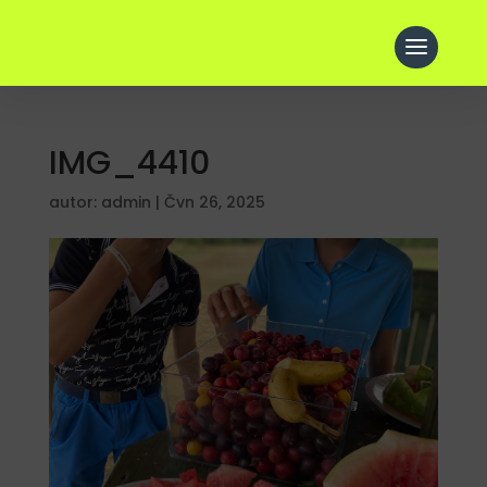
IMG_4410
autor:
admin
|
Čvn 26, 2025