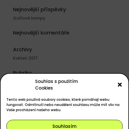
Nejnovější příspěvky
Golfové kempy
Nejnovější komentáře
Archivy
Květen 2017
Rubriky
Souhlas s použitím
Nezařazené
Cookies
Základní informace
Tento web používá soubory cookies, které pomáhají webu
Přihlásit se
fungovat. Odmítnutí nebo neudělení souhlasu může mít vliv na
Vaše procházení našeho webu.
Zdroj kanálů (příspěvky)
Kanál komentářů
Souhlasím