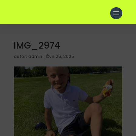
IMG_2974
autor:
admin
|
Čvn 26, 2025