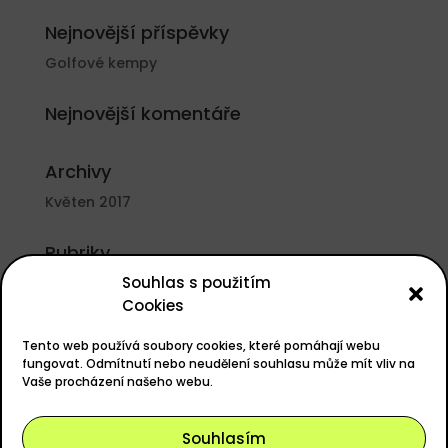
Nejnovější příspěvky
Golfové kempy
Nejnovější komentáře
Archivy
Květen 2017
Rubriky
Souhlas s použitím
Nezařazené
Cookies
Základní informace
Tento web používá soubory cookies, které pomáhají webu
Přihlásit se
fungovat. Odmítnutí nebo neudělení souhlasu může mít vliv na
Vaše procházení našeho webu.
Zdroj kanálů (příspěvky)
Kanál komentářů
Souhlasím