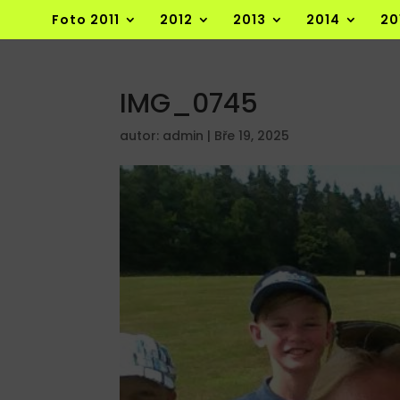
Foto 2011
2012
2013
2014
20
IMG_0745
autor:
admin
|
Bře 19, 2025