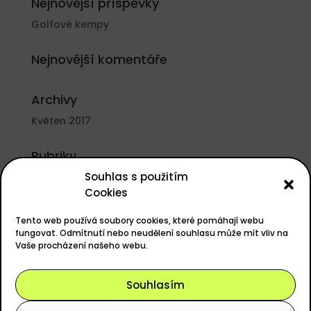
Nejnovější příspěvky
Golfové kempy
Nejnovější komentáře
Archivy
Květen 2017
Rubriky
Souhlas s použitím
Nezařazené
Cookies
Základní informace
Tento web používá soubory cookies, které pomáhají webu
Přihlásit se
fungovat. Odmítnutí nebo neudělení souhlasu může mít vliv na
Vaše procházení našeho webu.
Zdroj kanálů (příspěvky)
Kanál komentářů
Souhlasím
Česká lokalizace