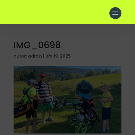
IMG_0698
autor:
admin
|
Bře 19, 2025