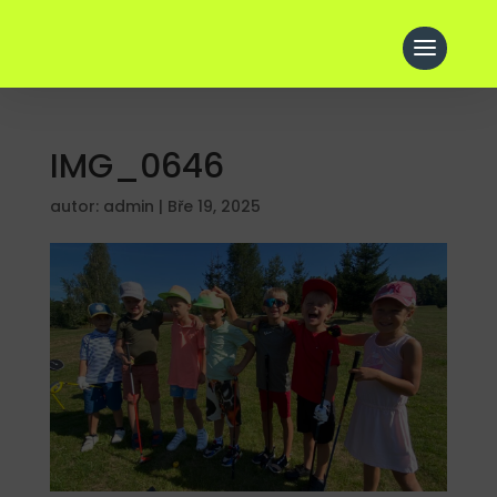
IMG_0646
autor:
admin
|
Bře 19, 2025