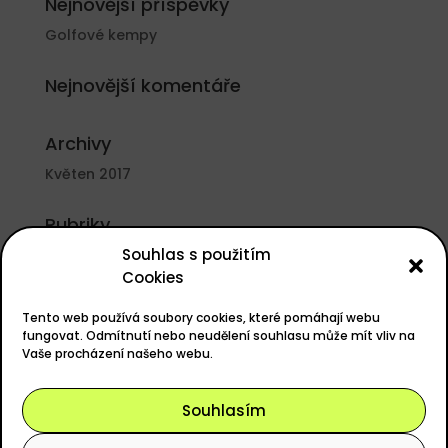
Nejnovější příspěvky
Golfové kempy
Nejnovější komentáře
Archivy
Květen 2017
Rubriky
Souhlas s použitím
Nezařazené
Cookies
Základní informace
Tento web používá soubory cookies, které pomáhají webu
Přihlásit se
fungovat. Odmítnutí nebo neudělení souhlasu může mít vliv na
Vaše procházení našeho webu.
Zdroj kanálů (příspěvky)
Kanál komentářů
Souhlasím
Česká lokalizace