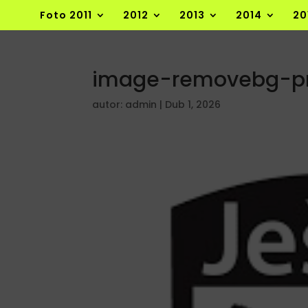
Foto 2011
2012
2013
2014
20
image-removebg-p
autor:
admin
|
Dub 1, 2026