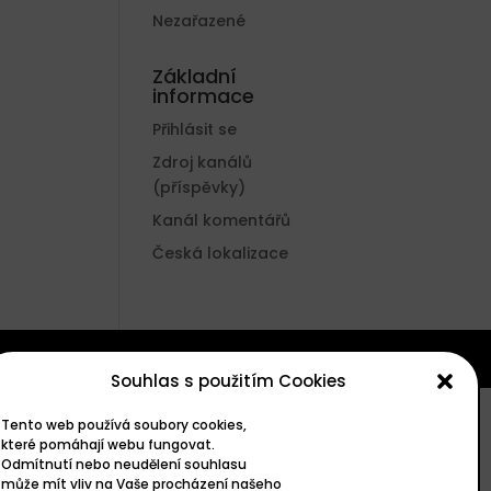
Nezařazené
Základní
informace
Přihlásit se
Zdroj kanálů
(příspěvky)
Kanál komentářů
Česká lokalizace
Souhlas s použitím Cookies
Tento web používá soubory cookies,
které pomáhají webu fungovat.
Odmítnutí nebo neudělení souhlasu
může mít vliv na Vaše procházení našeho