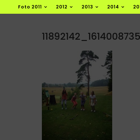
Foto 2011
2012
2013
2014
20
11892142_161400873