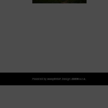
Powered by
easyGOLF
, Design
ANERI s.r.o.