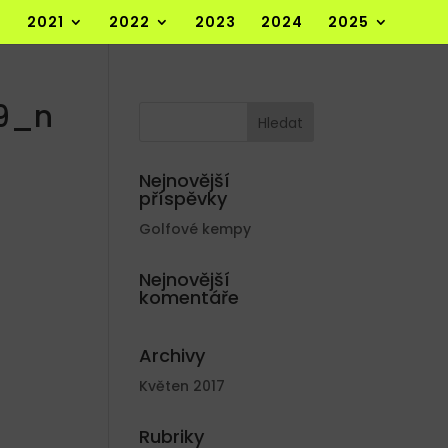
2021
2022
2023
2024
2025
49_n
Nejnovější
příspěvky
Golfové kempy
Nejnovější
komentáře
Archivy
Květen 2017
Rubriky