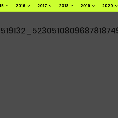
15
2016
2017
2018
2019
2020
5519132_52305108096878187