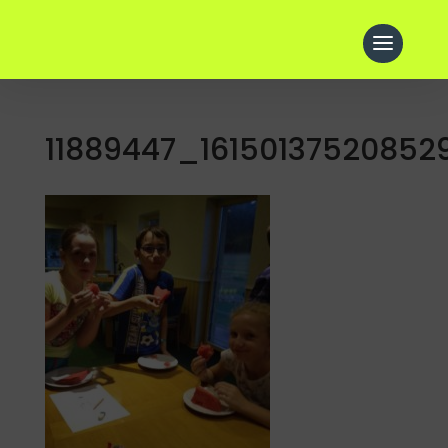
11889447_16150137520852