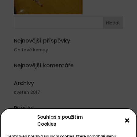
Nejnovější příspěvky
Golfové kempy
Nejnovější komentáře
Archivy
Květen 2017
Rubriky
Souhlas s použitím
Nezařazené
Cookies
Základní informace
Tento web používá soubory cookies, které pomáhají webu