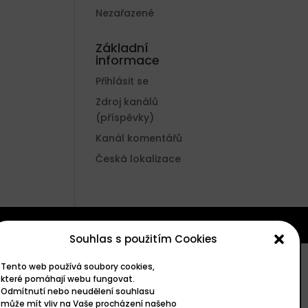
Nezařazené
Základní
informace
Přihlásit se
Zdroj kanálů
(příspěvky)
Kanál komentářů
Česká lokalizace
Souhlas s použitím Cookies
Tento web používá soubory cookies,
které pomáhají webu fungovat.
Odmítnutí nebo neudělení souhlasu
může mít vliv na Vaše procházení našeho