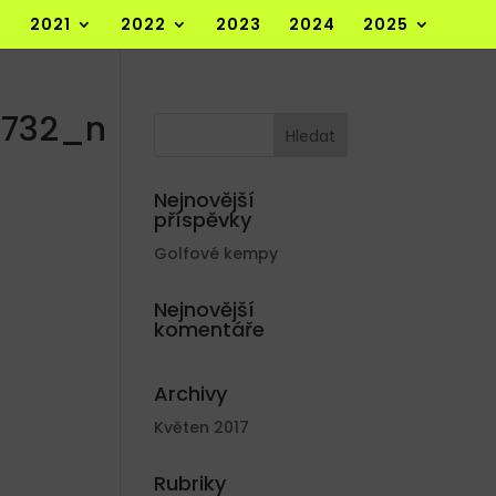
2021
2022
2023
2024
2025
5732_n
Nejnovější
příspěvky
Golfové kempy
Nejnovější
komentáře
Archivy
Květen 2017
Rubriky