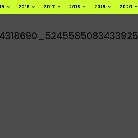
15
2016
2017
2018
2019
2020
04318690_524558508343392