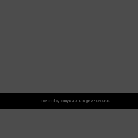
Powered by
easyGOLF
, Design
ANERI s.r.o.