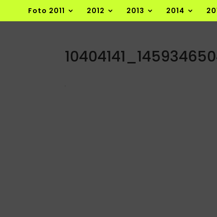
Foto 2011
2012
2013
2014
20
10404141_14593465