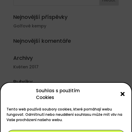
Nejnovější příspěvky
Golfové kempy
Nejnovější komentáře
Archivy
Květen 2017
Rubriky
Souhlas s použitím
Nezařazené
Cookies
Základní informace
Tento web používá soubory cookies, které pomáhají webu
Přihlásit se
fungovat. Odmítnutí nebo neudělení souhlasu může mít vliv na
Vaše procházení našeho webu.
Zdroj kanálů (příspěvky)