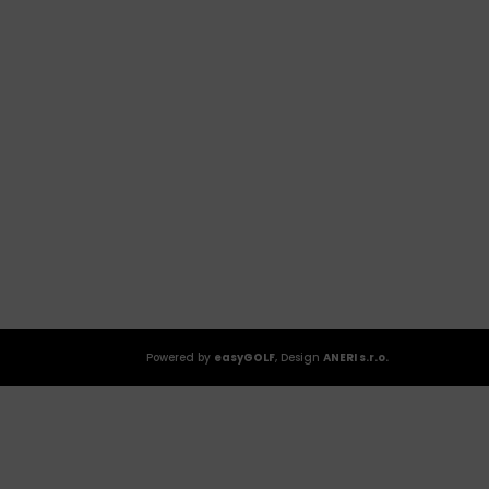
Powered by
easyGOLF
, Design
ANERI s.r.o.