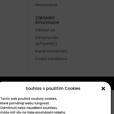
Nezařazené
Základní
informace
Přihlásit se
Zdroj kanálů
(příspěvky)
Kanál komentářů
Česká lokalizace
Souhlas s použitím Cookies
Tento web používá soubory cookies,
které pomáhají webu fungovat.
Odmítnutí nebo neudělení souhlasu
může mít vliv na Vaše procházení našeho