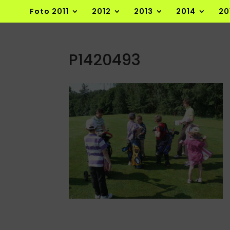
Foto 2011
2012
2013
2014
20
P1420493